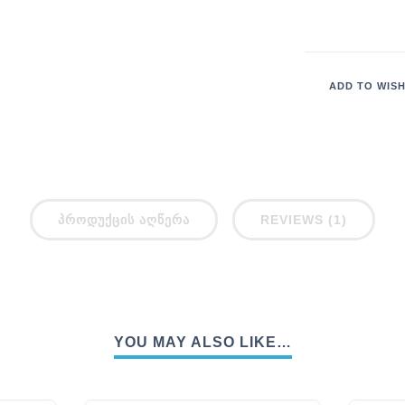
ADD TO WISH
ᲞᲠᲝᲓᲣᲥᲪᲘᲡ ᲐᲦᲬᲔᲠᲐ
REVIEWS (1)
YOU MAY ALSO LIKE…