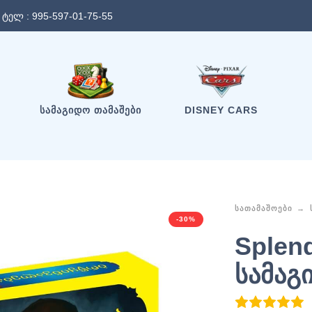
ტელ :
995-597-01-75-55
ᲡᲐᲛᲐᲒᲘᲓᲝ ᲗᲐᲛᲐᲨᲔᲑᲘ
DISNEY CARS
ᲡᲐᲗᲐᲛᲐᲨᲝᲔᲑᲘ
-30%
Splen
სამაგ
1
R