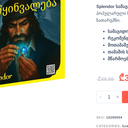
Splendor სამ
პოპულარული ს
ნათარგმნი.
სამაგიდო
რეკომენდ
მოთამაშე
თამაშის 
მწარმოე
₾
₾
49.99
-
+
SKU:
10290004
CATEGORIES:
ᲡᲐ