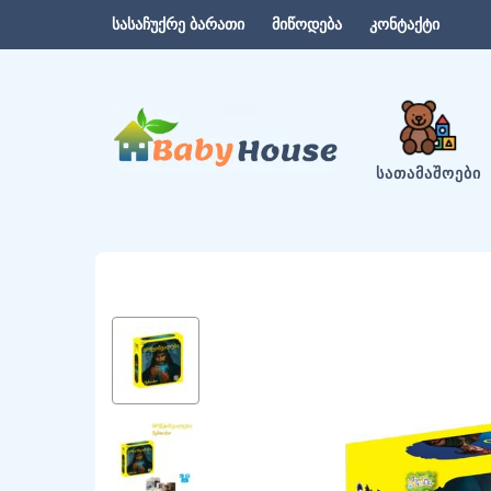
სასაჩუქრე ბარათი
მიწოდება
კონტაქტი
ᲡᲐᲗᲐᲛᲐᲨᲝᲔᲑᲘ