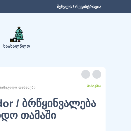
შესვლა / რეგისტრაცია
ᲡᲐᲐᲮᲐᲚᲬᲚᲝ
ᲛᲐᲠᲐᲒᲨᲘᲐ
ᲡᲐᲛᲐᲒᲘᲓᲝ ᲗᲐᲛᲐᲨᲔᲑᲘ
dor / ბრწყინვალება
იდო თამაში
ated
5.00
out of 5 based on
customer rating