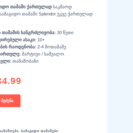
აგიდო თამაში ქართულად
საკმაოდ
ამაგიდო თამაში Splendor უკვე ქართულად
 თამაშის ხანგრძლივობა:
30 წუთი
ირებული ასაკი:
10+
ბის რაოდენობა:
2-4 მოთამაშე
სირთულე:
მარტივი / საშუალო
ბელი:
თამაშობანი
34.99
შეძენა
ᲗᲐᲛᲐᲨᲝᲔᲑᲘ
,
ᲡᲐᲛᲐᲒᲘᲓᲝ ᲗᲐᲛᲐᲨᲔᲑᲘ