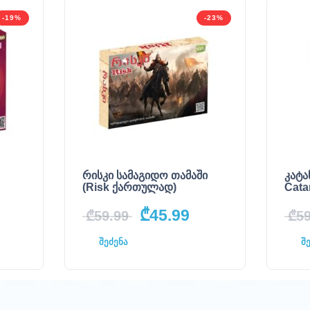
-19%
-23%
რისკი სამაგიდო თამაში
კატა
(Risk ქართულად)
Cata
₾
45.99
₾
59.99
₾
59
შეძენა
შ