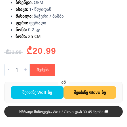
ბრენდი:
OEM
ასაკი:
1- წლიდან
მასალა:
ნაჭერი / ბამბა
ფერი:
ფერადი
წონა:
0.2-კგ
ზომა:
25 CM
₾
20.99
₾
31.99
-
+
შეძენა
შეიძინე Wolt-ზე
შეიძინე Glovo-ზე
სწრაფი მიწოდება Wolt / Glovo-დან 30-45 წუთში 🚚