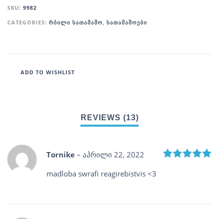
SKU:
9982
CATEGORIES:
ᲠᲑᲘᲚᲘ ᲡᲐᲗᲐᲛᲐᲨᲝ
,
ᲡᲐᲗᲐᲛᲐᲨᲝᲔᲑᲘ
ADD TO WISHLIST
R
Tornike
–
აპრილი 22, 2022
madloba swrafi reagirebistvis <3