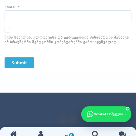
EMAIL
*
ᲩᲔᲛᲘ ᲡᲐᲮᲔᲚᲘᲡ. ᲔᲚᲤᲝᲡᲢᲘᲡᲐ ᲓᲐ ᲕᲔᲑ-ᲒᲕᲔᲠᲓᲘᲡ ᲛᲘᲡᲐᲛᲐᲠᲗᲘᲡ ᲨᲔᲜᲐᲮᲕᲐ
ᲐᲛ ᲑᲠᲐᲣᲖᲔᲠᲨᲘ ᲨᲔᲛᲓᲒᲝᲛᲨᲘ ᲙᲝᲛᲔᲜᲢᲐᲠᲔᲑᲨᲘ ᲒᲐᲛᲝᲡᲐᲧᲔᲜᲔᲑᲚᲐᲓ.
·
WhatsAPP შეკვეთა
© Copyright 2026 BabyHouse.Ge
0