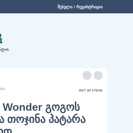
შესვლა / რეგისტრაცია
ᲬᲚᲝ
ᲔᲑᲘ
OUT OF STOCK
 Wonder გოგოს
ა თოჯინა პატარა
ით