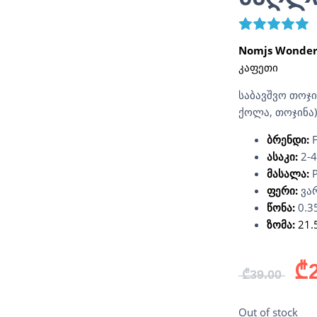
2
R
Nomjs Wonder
კაფეთი
საბავშვო თოჯი
ქოლა, თოჯინა)
ბრენდი:
F
ასაკი:
2-
მასალა:
P
ფერი:
ვა
წონა:
0.3
ზომა:
21.
₾
₾
39.00
Out of stock