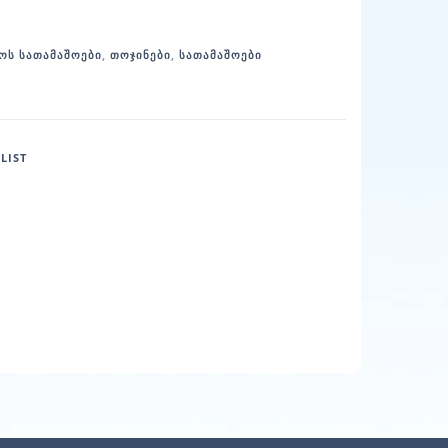
ᲝᲡ ᲡᲐᲗᲐᲛᲐᲨᲝᲔᲑᲘ
,
ᲗᲝᲯᲘᲜᲔᲑᲘ
,
ᲡᲐᲗᲐᲛᲐᲨᲝᲔᲑᲘ
LIST