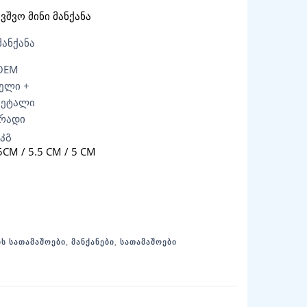
ვშვო მინი მანქანა
მანქანა
OEM
წელი +
ეტალი
რადი
-კგ
5CM / 5.5 CM / 5 CM
ᲘᲡ ᲡᲐᲗᲐᲛᲐᲨᲝᲔᲑᲘ
,
ᲛᲐᲜᲥᲐᲜᲔᲑᲘ
,
ᲡᲐᲗᲐᲛᲐᲨᲝᲔᲑᲘ