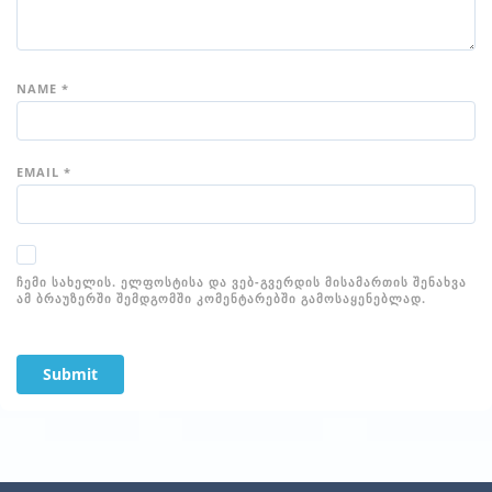
NAME
*
EMAIL
*
ᲩᲔᲛᲘ ᲡᲐᲮᲔᲚᲘᲡ. ᲔᲚᲤᲝᲡᲢᲘᲡᲐ ᲓᲐ ᲕᲔᲑ-ᲒᲕᲔᲠᲓᲘᲡ ᲛᲘᲡᲐᲛᲐᲠᲗᲘᲡ ᲨᲔᲜᲐᲮᲕᲐ
ᲐᲛ ᲑᲠᲐᲣᲖᲔᲠᲨᲘ ᲨᲔᲛᲓᲒᲝᲛᲨᲘ ᲙᲝᲛᲔᲜᲢᲐᲠᲔᲑᲨᲘ ᲒᲐᲛᲝᲡᲐᲧᲔᲜᲔᲑᲚᲐᲓ.