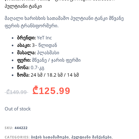
პულტიანი ტანკი
მაღალი ხარისხის სათამაშო პულტიანი ტანკი მწვანე
ფერის ტრანსფორმერი.
ბრენდი:
YeT Inc
ასაკი:
3
– წლიდან
მასალა:
პლასმასი
ფერი:
მწვანე / ჯარის ფერში
წონა:
0.7-კგ
ზომა:
24 სმ / 18.2 სმ / 14 სმ
₾
125.99
₾
149.99
Out of stock
SKU:
444222
CATEGORIES:
ᲑᲘᲭᲘᲡ ᲡᲐᲗᲐᲛᲐᲨᲝᲔᲑᲘ
,
ᲞᲣᲚᲢᲘᲐᲜᲘ ᲛᲐᲜᲥᲐᲜᲔᲑᲘ
,