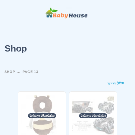
Shop
SHOP
PAGE 13
ᲤᲘᲚᲢᲠᲘ
ᲛᲐᲠᲐᲒᲘ ᲐᲛᲝᲘᲬᲣᲠᲐ
ᲛᲐᲠᲐᲒᲘ ᲐᲛᲝᲘᲬᲣᲠᲐ