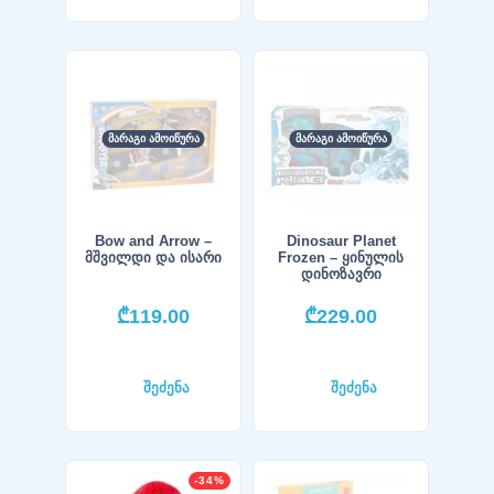
ᲛᲐᲠᲐᲒᲘ ᲐᲛᲝᲘᲬᲣᲠᲐ
ᲛᲐᲠᲐᲒᲘ ᲐᲛᲝᲘᲬᲣᲠᲐ
Bow and Arrow –
Dinosaur Planet
მშვილდი და ისარი
Frozen – ყინულის
დინოზავრი
₾
119.00
₾
229.00
შეძენა
შეძენა
-34%