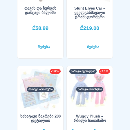
თავის და ზურგის
Stunt Elves Car –
დამცავი ბალიში
ყველგანმავალი
ტრანსფორმერი
₾
58.99
₾
219.00
შეძენა
შეძენა
-18%
ᲛᲐᲠᲐᲒᲘ ᲛᲪᲘᲠᲓᲔᲑᲐ
-35%
ᲛᲐᲠᲐᲒᲘ ᲐᲛᲝᲘᲬᲣᲠᲐ
ᲛᲐᲠᲐᲒᲘ ᲐᲛᲝᲘᲬᲣᲠᲐ
სახატავი ნაკრები 208
Wuggy Plush –
დეტალით
რბილი სათამაშო