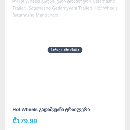
ᲛᲐᲠᲐᲒᲘ ᲐᲛᲝᲘᲬᲣᲠᲐ
Hot Wheels გადამყვანი ტრაილერი
₾
179.99