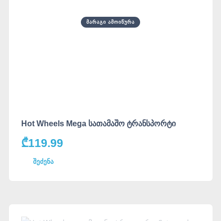
ᲛᲐᲠᲐᲒᲘ ᲐᲛᲝᲘᲬᲣᲠᲐ
Hot Wheels Mega სათამაშო ტრანსპორტი
₾
119.99
შეძენა