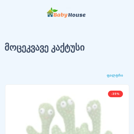
მოცეკვავე კაქტუსი
ᲤᲘᲚᲢᲠᲘ
-35%