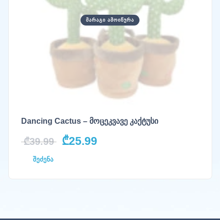
ᲛᲐᲠᲐᲒᲘ ᲐᲛᲝᲘᲬᲣᲠᲐ
Dancing Cactus – მოცეკვავე კაქტუსი
₾
25.99
₾
39.99
შეძენა